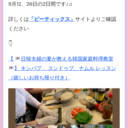
9月12、26日の2日間です♪♫
詳しくは
「ピーティックス」
サイトよりご確認
ください
👇
【
日韓夫婦の妻が教える韓国家庭料理教室
】 キンパプ 、スンドゥブ、ナムル レッスン
（嬉しいお持ち帰り付き）