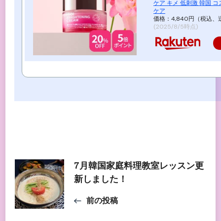
ケア キメ 低刺激 韓国 コ
ケア
価格：4,840円（税込、
(2025/8/5時点)
投
7月韓国家庭料理教室レッスン更
新しました！
稿
前の投稿