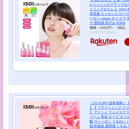
【 ISOI 公式 】【 選べる
レミッシュケアアップセラ
トニングセラム 】 15ml 35
美容液 エッセンス ローズ
ーガン vegan キメ ケア 
ヤ 透明感 黒ずみ PDRN
価格：3,162円～（税込、
(2025/8/5時点)
＼20％OFF+送料無料／【 
】【 ブライトニング クリー
】 アイソイ フェイスクリ
リーム 美容 ローズ オイ
酸 ヴィーガン うるおい 
肌 乾燥肌 透明感 くすみ 