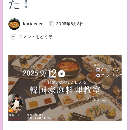
た！
kmieeeee
2025年8月5日
(9
コメントをどうぞ
月
韓
国
家
庭
料
理
教
室
レ
ッ
ス
ン
追
加