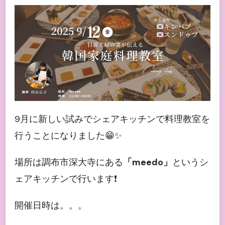
し
ま
し
た！)
9月に新しい試みでシェアキッチンで料理教室を
行うことになりました😁✨
場所は調布市深大寺にある
「meedo」
というシ
ェアキッチンで行います❗️
開催日時は。。。