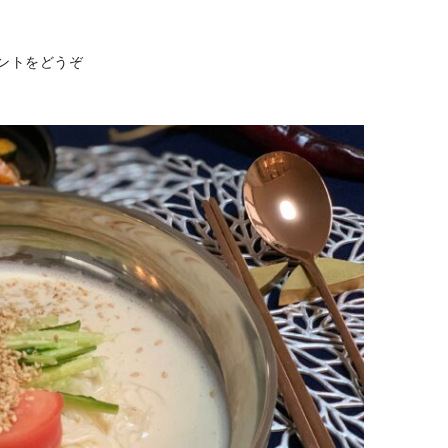
(7
ントをどうぞ
月
韓
国
家
庭
料
理
教
室
レ
ッ
ス
ン
更
新
し
ま
し