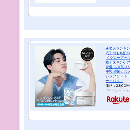
★楽天ランキング
式】白もち肌
ド グローアップ
枚】スキンケア
保湿 ふき取り
美容 韓国コス
シンアミド トー
ナーパッド
価格：2,800
(2025/6/16時