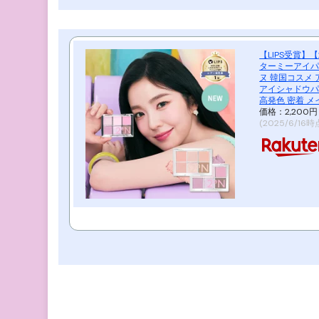
【LIPS受賞】
ターミーアイパ
ヌ 韓国コスメ
アイシャドウパ
高発色 密着 メ
価格：2,200
(2025/6/16時