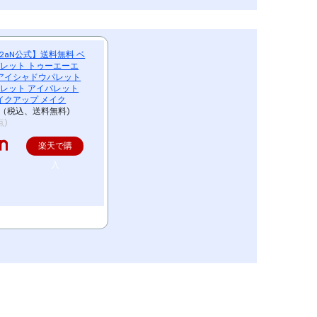
【2aN公式】送料無料 ベ
レット トゥーエーエ
 アイシャドウパレット
レット アイパレット
イクアップ メイク
円（税込、送料無料)
点)
楽天で購
入