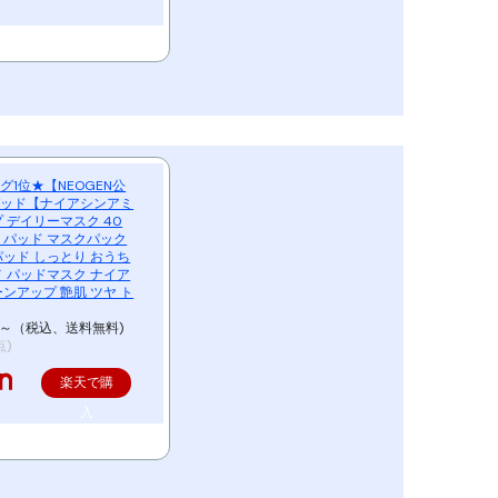
1位★【NEOGEN公
パッド【ナイアシンアミ
 デイリーマスク 40
 パッド マスクパック
パッド しっとり おうち
メ パッドマスク ナイア
ンアップ 艶肌 ツヤ ト
円～（税込、送料無料)
点)
楽天で購
入